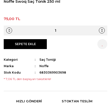
Noffe Swoq Saç Tonik 250 ml
75,00 TL
SEPETE EKLE
HEMEN AL
Kategori
Saç Toniği
Marka
Noffe
Stok Kodu
6830369903698
* 7,06 TL den başlayan taksitlerle!
HIZLI GÖNDERI
STOKTAN TESLIM