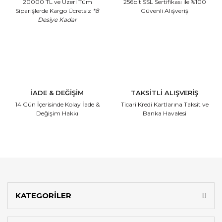
20000 TL ve Üzeri Tüm
256bit SSL Sertifikası
ile %100
Siparişlerde Kargo Ücretsiz
*8
Güvenli Alışveriş
Desiye Kadar
İADE & DEĞİŞİM
TAKSİTLİ ALIŞVERİŞ
14 Gün İçerisinde
Kolay İade &
Ticari Kredi Kartlarına
Taksit ve
Değişim Hakkı
Banka Havalesi
KATEGORİLER