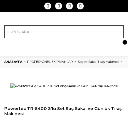
ANASAYFA
PROFESYONEL EKİPMANLAR
Saç ve Sakal Tıraş Makinesi
Po
TAVSİYE ET
YORUM YAZ
FİYAT ALARMI
Powertec TR-5400 3'lü Set Saç Sakal ve Günlük Tıraş
Makinesi