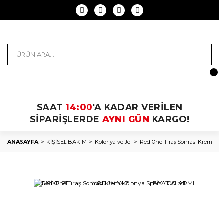
SAAT
14:00
'A KADAR VERİLEN
SİPARİŞLERDE
AYNI GÜN
KARGO!
ANASAYFA
KİŞİSEL BAKIM
Kolonya ve Jel
Red One Tıraş Sonrası Krem K
TAVSİYE ET
YORUM YAZ
FİYAT ALARMI