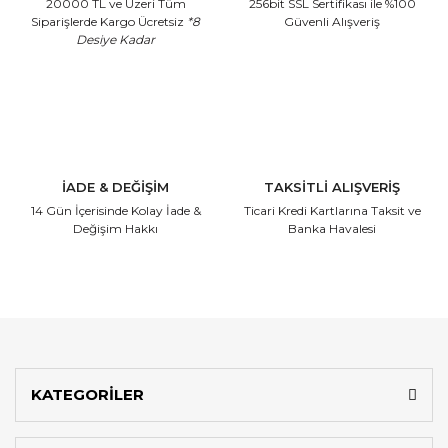
20000 TL ve Üzeri Tüm
256bit SSL Sertifikası
ile %100
Siparişlerde Kargo Ücretsiz
*8
Güvenli Alışveriş
Desiye Kadar
İADE & DEĞİŞİM
TAKSİTLİ ALIŞVERİŞ
14 Gün İçerisinde
Kolay İade &
Ticari Kredi Kartlarına
Taksit ve
Değişim Hakkı
Banka Havalesi
KATEGORİLER