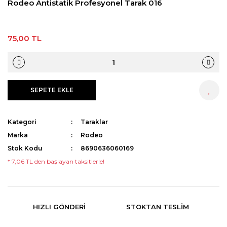
Rodeo Antistatik Profesyonel Tarak 016
75,00 TL
SEPETE EKLE
HEMEN AL
Kategori
Taraklar
Marka
Rodeo
Stok Kodu
8690636060169
* 7,06 TL den başlayan taksitlerle!
HIZLI GÖNDERI
STOKTAN TESLIM