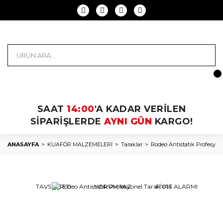
SAAT
14:00
'A KADAR VERİLEN
SİPARİŞLERDE
AYNI GÜN
KARGO!
ANASAYFA
KUAFÖR MALZEMELERİ
Taraklar
Rodeo Antistatik Profesyon
TAVSİYE ET
YORUM YAZ
FİYAT ALARMI