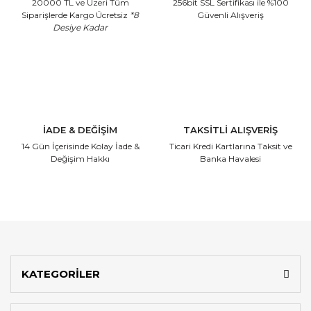
20000 TL ve Üzeri Tüm
256bit SSL Sertifikası
ile %100
Siparişlerde Kargo Ücretsiz
*8
Güvenli Alışveriş
Desiye Kadar
İADE & DEĞİŞİM
TAKSİTLİ ALIŞVERİŞ
14 Gün İçerisinde
Kolay İade &
Ticari Kredi Kartlarına
Taksit ve
Değişim Hakkı
Banka Havalesi
KATEGORİLER