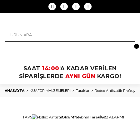
SAAT
14:00
'A KADAR VERİLEN
SİPARİŞLERDE
AYNI GÜN
KARGO!
ANASAYFA
KUAFÖR MALZEMELERİ
Taraklar
Rodeo Antistatik Profesyon
TAVSİYE ET
YORUM YAZ
FİYAT ALARMI