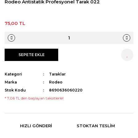
Rodeo Antistatik Profesyonel Tarak 022
75,00 TL
SEPETE EKLE
HEMEN AL
Kategori
Taraklar
Marka
Rodeo
Stok Kodu
8690636060220
* 7,06 TL den başlayan taksitlerle!
HIZLI GÖNDERI
STOKTAN TESLIM