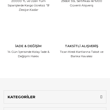
20000 TL ve Üzeri Tüm
256bit SSL Sertifikası
ile %100
Siparişlerde Kargo Ücretsiz
*8
Güvenli Alışveriş
Desiye Kadar
İADE & DEĞİŞİM
TAKSİTLİ ALIŞVERİŞ
14 Gün İçerisinde
Kolay İade &
Ticari Kredi Kartlarına
Taksit ve
Değişim Hakkı
Banka Havalesi
KATEGORİLER