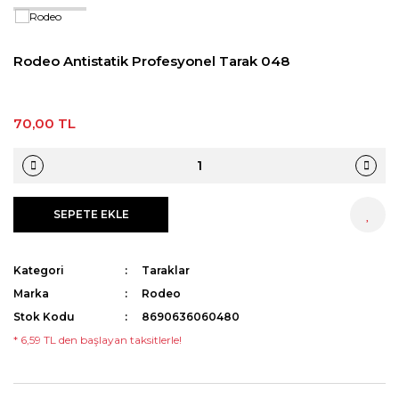
Streç
Pudra
Epilasyon Makinesi
Aseton
Rodeo Antistatik Profesyonel Tarak 048
Tıraş Sabunu
Sakal Bakımı
Yüz Temizleme Cihazı
Ağda Isıtma Cihazları Temizleme
Solüsyonu
Eldiven
70,00 TL
Kan Taşı
Suluk
Boyun Bandı
SEPETE EKLE
HEMEN AL
Pamuk
Kategori
Taraklar
Marka
Rodeo
Stok Kodu
8690636060480
* 6,59 TL den başlayan taksitlerle!