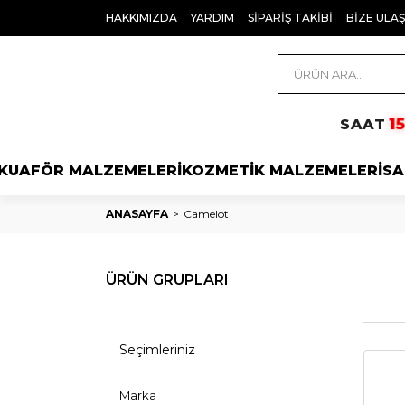
HAKKIMIZDA
YARDIM
SİPARİŞ TAKİBİ
BİZE ULAŞ
1
SAAT
KUAFÖR MALZEMELERİ
KOZMETİK MALZEMELERİ
SA
ANASAYFA
Camelot
ÜRÜN GRUPLARI
Seçimleriniz
Marka