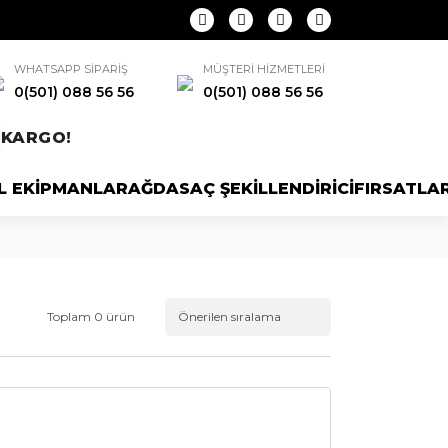
WHATSAPP SİPARİŞ
MÜŞTERİ HİZMETLERİ
0(501) 088 56 56
0(501) 088 56 56
N
KARGO!
L EKİPMANLAR
AĞDA
SAÇ ŞEKİLLENDİRİCİ
FIRSATLA
Toplam 0 ürün