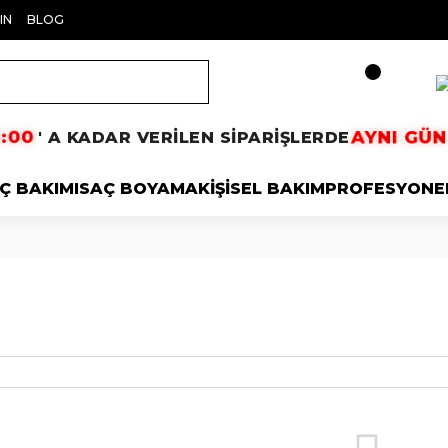
IN
BLOG
5:00
AYNI GÜ
' A KADAR VERİLEN SİPARİŞLERDE
Ç BAKIMI
SAÇ BOYAMA
KİŞİSEL BAKIM
PROFESYONE