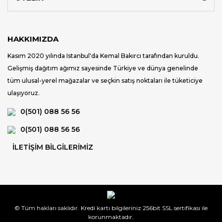
HAKKIMIZDA
Kasım 2020 yılında Istanbul'da Kemal Bakırcı tarafından kuruldu.
Gelişmiş dağıtım ağımız sayesinde Türkiye ve dünya genelinde
tüm ulusal-yerel mağazalar ve seçkin satış noktaları ile tüketiciye
ulaşıyoruz.
0(501) 088 56 56
0(501) 088 56 56
İLETİŞİM BİLGİLERİMİZ
© Tüm hakları saklıdır. Kredi kartı bilgileriniz 256bit SSL sertifikası ile
korunmaktadır.