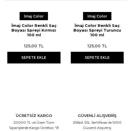
İmaj Color
İmaj Color
İmaj Color Renkli Saç
İmaj Color Renkli Saç
Boyası Spreyi Kırmızı
Boyası Spreyi Turuncu
100 ml
100 ml
125,00 TL
125,00 TL
SEPETE EKLE
SEPETE EKLE
ÜCRETSİZ KARGO
GÜVENLİ ALIŞVERİŞ
20000 TL ve Üzeri Tüm
256bit SSL Sertifikası
ile %100
Siparişlerde Kargo Ücretsiz
*8
Güvenli Alışveriş