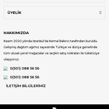
ÜYELİK
HAKKIMIZDA
Kasım 2020 yılında Istanbul'da Kemal Bakırcı tarafından kuruldu.
Gelişmiş dağıtım ağımız sayesinde Türkiye ve dünya genelinde
tüm ulusal-yerel mağazalar ve seçkin satış noktaları ile tüketiciye
ulaşıyoruz.
0(501) 088 56 56
0(501) 088 56 56
İLETİŞİM BİLGİLERİMİZ