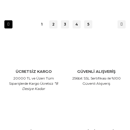
1
2
3
4
5
ÜCRETSİZ KARGO
GÜVENLİ ALIŞVERİŞ
20000 TL ve Üzeri Tüm
256bit SSL Sertifikası
ile %100
Siparişlerde Kargo Ücretsiz
*8
Güvenli Alışveriş
Desiye Kadar