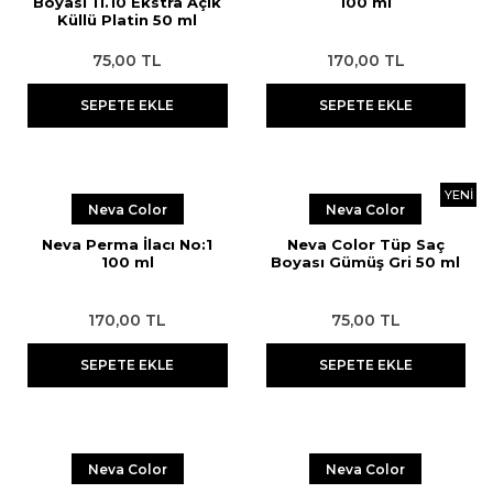
Boyası 11.10 Ekstra Açık
100 ml
Küllü Platin 50 ml
Streç
Pudra
Epilasyon Makinesi
Aseton
75,00 TL
170,00 TL
Tıraş Sabunu
Sakal Bakımı
Yüz Temizleme Cihazı
Ağda Isıtma Cihazları Temizleme
Solüsyonu
SEPETE EKLE
SEPETE EKLE
Eldiven
Kan Taşı
YENİ
Neva Color
Neva Color
Suluk
Neva Perma İlacı No:1
Neva Color Tüp Saç
Boyun Bandı
100 ml
Boyası Gümüş Gri 50 ml
Pamuk
170,00 TL
75,00 TL
SEPETE EKLE
SEPETE EKLE
Neva Color
Neva Color