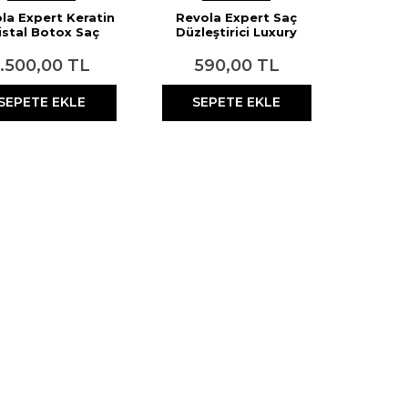
la Expert Keratin
Revola Expert Saç
istal Botox Saç
Düzleştirici Luxury
illendirici Krem
Keratin A Plus
0 ml + Şampuan
1.500,00 TL
590,00 TL
250 ml
SEPETE EKLE
SEPETE EKLE