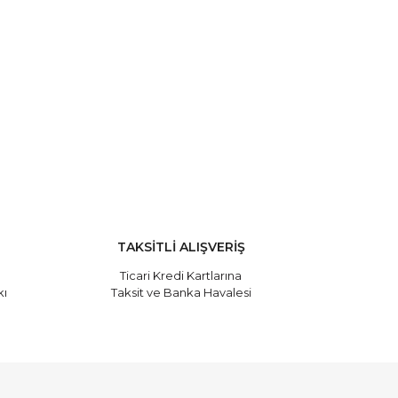
Radical Color Su Baz ...
Ostwint Soyulabilir ...
Fiyat :
140,00 TL
Fiyat :
125,00 TL
TAKSİTLİ ALIŞVERİŞ
Ticari Kredi Kartlarına
kı
Taksit ve Banka Havalesi