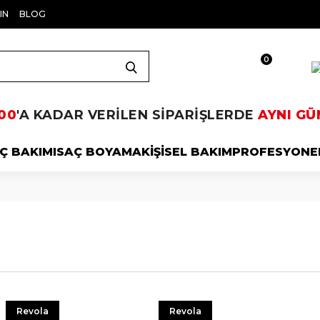
IN
BLOG
0
00
'A KADAR VERİLEN SİPARİŞLERDE
AYNI GÜ
Ç BAKIMI
SAÇ BOYAMA
KİŞİSEL BAKIM
PROFESYONE
Revola
Revola