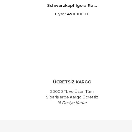
p Saç B ...
Schwarzkopf Igora Ro ...
Morf
,00 TL
Fiyat :
490,00 TL
ÜCRETSİZ KARGO
20000 TL ve Üzeri Tüm
Siparişlerde Kargo Ücretsiz
*8 Desiye Kadar