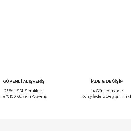
ose Saç Spreyi T ...
Redist Keratin Yağı ...
Fiyat :
160,00 TL
Fiyat :
245,00 TL
GÜVENLİ ALIŞVERİŞ
İADE & DEĞİŞİM
256bit SSL Sertifikası
14 Gün İçerisinde
ile %100 Güvenli Alışveriş
Kolay İade & Değişim Hak