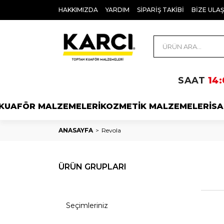
HAKKIMIZDA
YARDIM
SİPARİŞ TAKİBİ
BİZE ULAŞ
SAAT
14:
KUAFÖR MALZEMELERİ
KOZMETİK MALZEMELERİ
SA
ANASAYFA
Revola
ÜRÜN GRUPLARI
Seçimleriniz