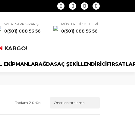
WHATSAPP SİPARİŞ
MÜŞTERİ HİZMETLERİ
0(501) 088 56 56
0(501) 088 56 56
N
KARGO!
L EKİPMANLAR
AĞDA
SAÇ ŞEKİLLENDİRİCİ
FIRSATLA
Toplam 2 ürün