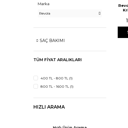
Marka
Revo
Kr
Revola
Şek
25
SAÇ BAKIMI
TÜM FIYAT ARALIKLARI
400 TL - 800 TL (1)
800 TL - 1600 TL (1)
HIZLI ARAMA
Hızlı Ürün Arama