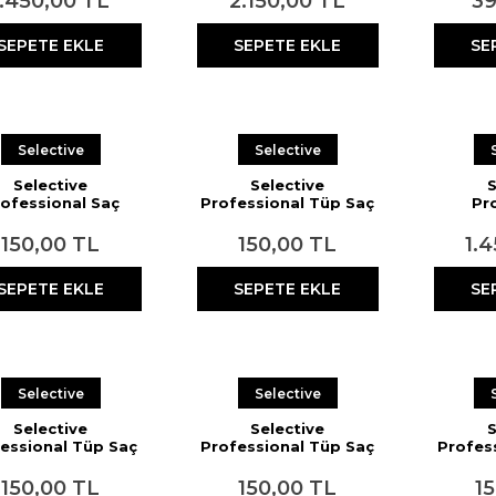
1.450,00 TL
2.150,00 TL
39
SEPETE EKLE
SEPETE EKLE
SE
Selective
Selective
Selective
Selective
S
ofessional Saç
Professional Tüp Saç
Pr
yası 7.00P Koyu
Boyası 5.00P Orta
Decolo
Sarı 60 ml
Kahve 60 ml
Aç
150,00 TL
150,00 TL
1.
SEPETE EKLE
SEPETE EKLE
SE
Selective
Selective
Selective
Selective
S
essional Tüp Saç
Professional Tüp Saç
Profes
oyası 9.31 Açık
Boyası 903 Çok Açık
Boyası 
mlu Sarı 60 ml
Dore Sarı 60 ml
Ka
150,00 TL
150,00 TL
1