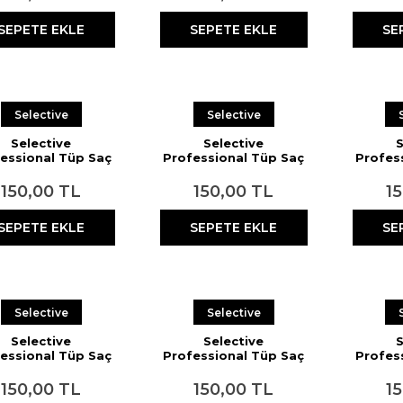
SEPETE EKLE
SEPETE EKLE
SE
Selective
Selective
Selective
Selective
S
essional Tüp Saç
Professional Tüp Saç
Profes
sı 7.03 Orta Dore
Boyası 4.45
Boyası 
Sarı 60 ml
Mahogany Bakır
Sa
150,00 TL
150,00 TL
1
Kahve 60 ml
SEPETE EKLE
SEPETE EKLE
SE
Selective
Selective
Selective
Selective
S
essional Tüp Saç
Professional Tüp Saç
Profes
oyası 7.5 Açık
Boyası 4.7 Viole 60 ml
Boyası 
ahogany 60 ml
150,00 TL
150,00 TL
1