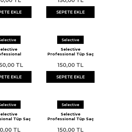
0,00 TL
150,00 TL
PETE EKLE
SEPETE EKLE
Selective
Selective
elective
Selective
ofessional
Professional Tüp Saç
rvit Scalp Toz
Boyası 7.64 Orta
ıcı 500 gr
Bakır 60 ml
450,00 TL
150,00 TL
PETE EKLE
SEPETE EKLE
Selective
Selective
elective
Selective
sional Tüp Saç
Professional Tüp Saç
5.03 Açık Dore
Boyası 6.03 Koyu
hve 60 ml
Dore Sarı 60 ml
50,00 TL
150,00 TL