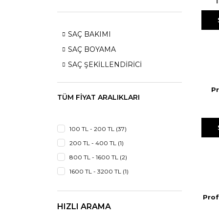
SAÇ BAKIMI
SAÇ BOYAMA
SAÇ ŞEKİLLENDİRİCİ
Pr
TÜM FIYAT ARALIKLARI
Bo
100 TL - 200 TL (37)
200 TL - 400 TL (1)
800 TL - 1600 TL (2)
1600 TL - 3200 TL (1)
Prof
B
HIZLI ARAMA
Ku