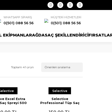
WHATSAPP SİPARİŞ
MÜŞTERİ HİZMETLERİ
0(501) 088 56 56
0(501) 088 56 56
L EKİPMANLAR
AĞDA
SAÇ ŞEKİLLENDİRİCİ
FIRSATLA
Toplam 41 ürün
Selective
Selective
ive Excel Extra
Selective
Saç Spreyi 500
Professional Tüp Saç
ml
Boyası 4.00P Koyu
Kahve 60 ml