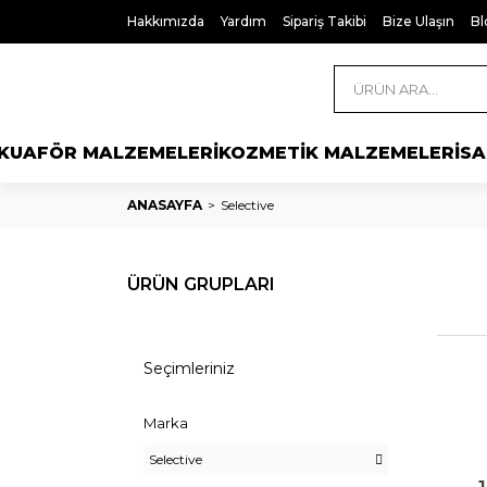
Hakkımızda
Yardım
Sipariş Takibi
Bize Ulaşın
Bl
KUAFÖR MALZEMELERİ
KOZMETİK MALZEMELERİ
SA
ANASAYFA
Selective
ÜRÜN GRUPLARI
Seçimleriniz
Marka
Selective
Dec