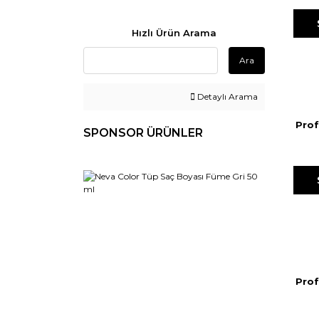
Hızlı Ürün Arama
Ara
Detaylı Arama
Prof
SPONSOR ÜRÜNLER
Boya
Prof
B
M