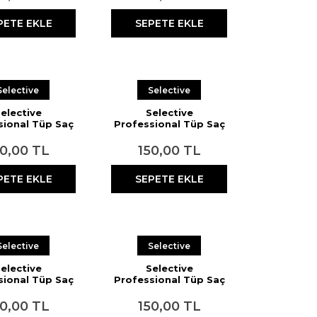
PETE EKLE
SEPETE EKLE
Selective
Selective
elective
Selective
sional Tüp Saç
Professional Tüp Saç
9.45 Açık Bakır
Boyası 6.5 Orta
rısı 60 ml
Mahogany 60 ml
50,00 TL
150,00 TL
PETE EKLE
SEPETE EKLE
Selective
Selective
elective
Selective
sional Tüp Saç
Professional Tüp Saç
7.67 Erik Kızılı
Boyası 7.011 Yoğun
60 ml
Küllü Sarı 60 ml
50,00 TL
150,00 TL