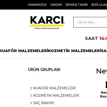
HAKKIMIZDA
YARDIM
SİPARİŞ TAKİBİ
BİZE ULAŞ
SAAT
14:
KUAFÖR MALZEMELERİ
KOZMETİK MALZEMELERİ
SA
Nev
ÜRÜN GRUPLARI
KUAFÖR MALZEMELERİ
Nev
KOZMETİK MALZEMELERİ
Boya
SAÇ BAKIMI