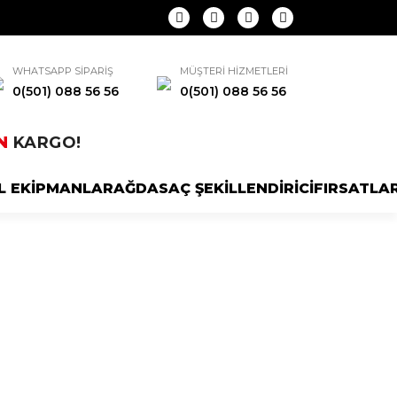
WHATSAPP SİPARİŞ
MÜŞTERİ HİZMETLERİ
0(501) 088 56 56
0(501) 088 56 56
N
KARGO!
L EKİPMANLAR
AĞDA
SAÇ ŞEKİLLENDİRİCİ
FIRSATLA