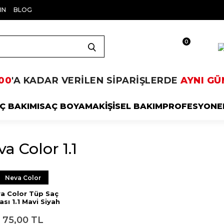
IN
BLOG
0
00
'A KADAR VERİLEN SİPARİŞLERDE
AYNI GÜ
Ç BAKIMI
SAÇ BOYAMA
KİŞİSEL BAKIM
PROFESYONE
a Color 1.1
Neva Color
a Color Tüp Saç
sı 1.1 Mavi Siyah
50 ml
75,00 TL