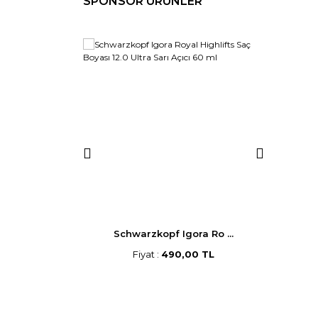
SPONSOR ÜRÜNLER
p Saç B ...
Schwarzkopf Igora Ro ...
Morf
,00 TL
Fiyat :
490,00 TL