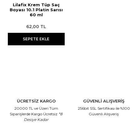
Lilafix Krem Tüp Saç
Boyası 10.1 Platin Sarısı
Streç
Pudra
Epilasyon Makinesi
Aseton
60 ml
Tıraş Sabunu
Sakal Bakımı
Yüz Temizleme Cihazı
Ağda Isıtma Cihazları Temizleme
62,00 TL
Solüsyonu
Eldiven
SEPETE EKLE
Kan Taşı
Suluk
Boyun Bandı
Pamuk
ÜCRETSİZ KARGO
GÜVENLİ ALIŞVERİŞ
20000 TL ve Üzeri Tüm
256bit SSL Sertifikası
ile %100
Siparişlerde Kargo Ücretsiz
*8
Güvenli Alışveriş
Desiye Kadar