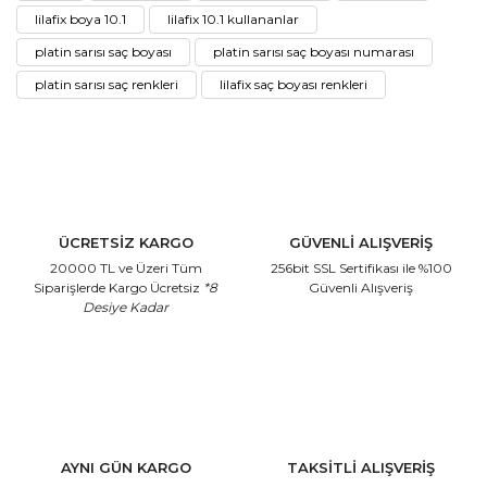
lilafix boya 10.1
lilafix 10.1 kullananlar
platin sarısı saç boyası
platin sarısı saç boyası numarası
platin sarısı saç renkleri
lilafix saç boyası renkleri
ÜCRETSİZ KARGO
GÜVENLİ ALIŞVERİŞ
20000 TL ve Üzeri Tüm
256bit SSL Sertifikası
ile %100
Siparişlerde Kargo Ücretsiz
*8
Güvenli Alışveriş
Desiye Kadar
AYNI GÜN KARGO
TAKSİTLİ ALIŞVERİŞ