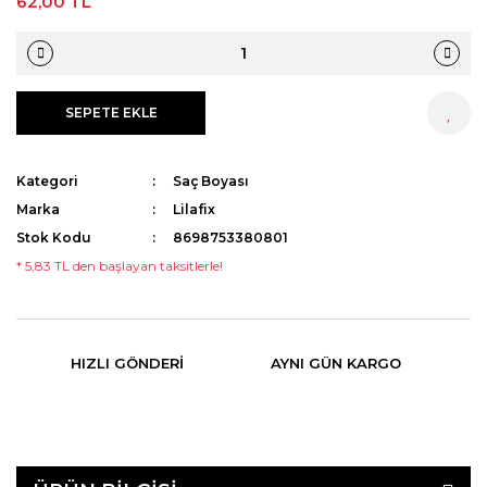
62,00 TL
SEPETE EKLE
HEMEN AL
Kategori
Saç Boyası
Marka
Lilafix
Stok Kodu
8698753380801
* 5,83 TL den başlayan taksitlerle!
HIZLI GÖNDERI
AYNI GÜN KARGO