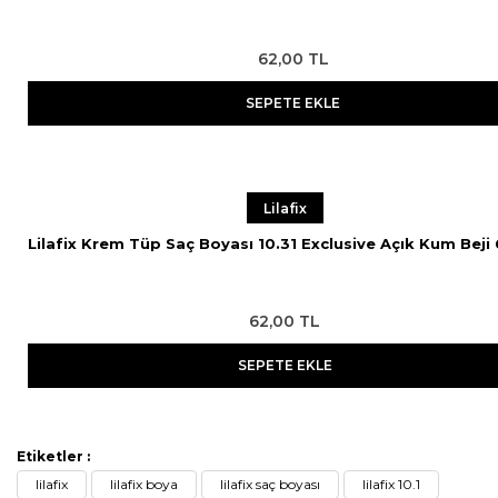
62,00 TL
SEPETE EKLE
Lilafix
Lilafix Krem Tüp Saç Boyası 10.31 Exclusive Açık Kum Beji
62,00 TL
SEPETE EKLE
Etiketler :
lilafix
lilafix boya
lilafix saç boyası
lilafix 10.1