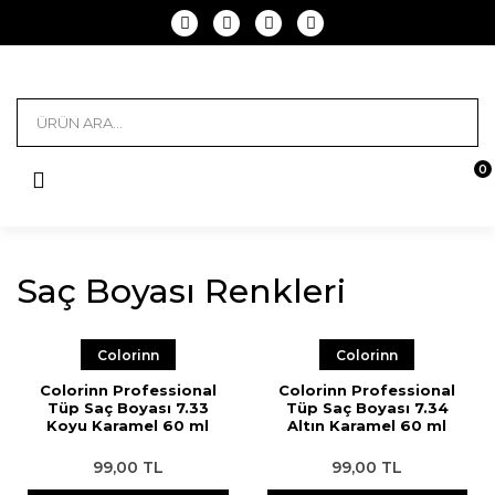
GERİ DÖN
GERİ DÖN
GERİ DÖN
GERİ DÖN
GERİ DÖN
GERİ DÖN
GERİ DÖN
GERİ DÖN
GERİ DÖN
KUAFÖR MALZEMELERİ
KOZMETİK MALZEMELERİ
SAÇ BAKIMI
SAÇ BOYAMA
KİŞİSEL BAKIM
PROFESYONEL EKİPMANLAR
AĞDA
SAÇ ŞEKİLLENDİRİCİ
FIRSATLAR
Jilet ve Usturalar
Cımbız
Şampuan
Saç Boyası
Kolonya ve Jel
Saç ve Sakal Tıraş Makinesi
Konserve Ağda
Saç Jölesi
Çok Satanlar
0
Fırçalar
Manikür Pedikür
Kuru Şampuan
Oksidan
El ve Vücut Kremi
Fön Makinesi
Kartuş Ağda
Saç Köpüğü
İndirimdekiler
Taraklar
Makyaj Sabitleyici
Saç Bakım Kremi
Saç Açıcı
Soyulabilir Yüz Maske
Saç Düzleştirici ve Maşa
Kalıp Ağda
Saç Spreyi
Tavsiye Edilenler
Toka
Oje Ürünleri & Kurutucu
Saç Maskesi
Boya Silici
Maske
Oje Kurutucu ve Freze
Ağda Yağı
Wax
Saç Boyası Renkleri
Firkete
Takma Kirpik ve Tırnak
Saç Serumu
Saç Siyahlaştırıcı ve Kapatıcı
Saç Toniği
Makas
Ağda Bezi
Briyantin
Colorinn
Colorinn
Pens
Makyaj Ekipmanları
Keratin Bakım
Sprey Saç Boyası
El Yüz Toniği
Buhar Makinesi
Ağda Makinesi
Fön Suyu
Colorinn Professional
Colorinn Professional
Havlu
Makas ve Törpü
Saç Bakım Kürü
Perma
Peeling
Tıraş Makinesi Temizleyici
Tüy Dökücü Krem ve Serum
Toz Wax
Tüp Saç Boyası 7.33
Tüp Saç Boyası 7.34
Koyu Karamel 60 ml
Altın Karamel 60 ml
Penuar ve Fön Örtüsü
Kına
Saç Düzleştirici
Boya Arabası
Parfüm
Başlık
Boncuk ve Granüllü Ağda
99,00 TL
99,00 TL
Alüminyum Folyo
Kirpik ve Tırnak Yapıştırıcı
Saç Bakım Yağı
Boya Naylonu ve Ekipman
Vazelin
Eğitim Mankeni
Ağda Spatulası