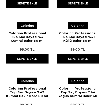
SEPETE EKLE
SEPETE EKLE
Streç
Pudra
Epilasyon Makinesi
Aseton
Tıraş Sabunu
Sakal Bakımı
Yüz Temizleme Cihazı
Ağda Isıtma Cihazları Temizleme
Solüsyonu
Colorinn
Colorinn
Eldiven
Colorinn Professional
Colorinn Professional
Kan Taşı
Tüp Saç Boyası 7.4
Tüp Saç Boyası 7.41
Kumral Bakır 60 ml
Küllü Bakır 60 ml
Suluk
99,00 TL
99,00 TL
Boyun Bandı
SEPETE EKLE
SEPETE EKLE
Pamuk
Colorinn
Colorinn
Colorinn Professional
Colorinn Professional
Tüp Saç Boyası 7.43
Tüp Saç Boyası 7.44
Kumral Bakır Dore 60 ml
Yoğun Kumral Bakır 60
ml
99,00 TL
99,00 TL