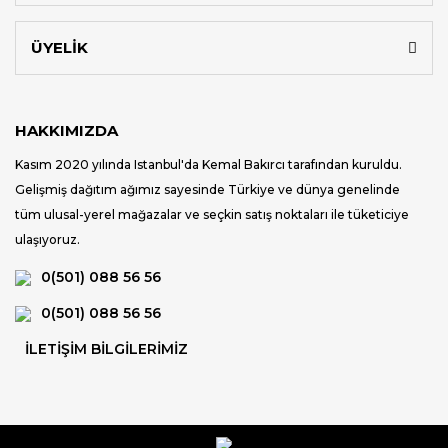
ÜYELİK
HAKKIMIZDA
Kasım 2020 yılında Istanbul'da Kemal Bakırcı tarafından kuruldu.
Gelişmiş dağıtım ağımız sayesinde Türkiye ve dünya genelinde
tüm ulusal-yerel mağazalar ve seçkin satış noktaları ile tüketiciye
ulaşıyoruz.
0(501) 088 56 56
0(501) 088 56 56
İLETİŞİM BİLGİLERİMİZ