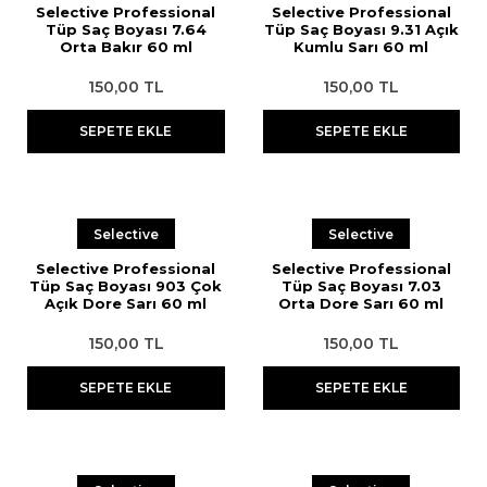
Selective Professional
Selective Professional
Tüp Saç Boyası 7.64
Tüp Saç Boyası 9.31 Açık
Streç
Pudra
Epilasyon Makinesi
Aseton
Orta Bakır 60 ml
Kumlu Sarı 60 ml
Tıraş Sabunu
Sakal Bakımı
Yüz Temizleme Cihazı
Ağda Isıtma Cihazları Temizleme
150,00 TL
150,00 TL
Solüsyonu
Eldiven
SEPETE EKLE
SEPETE EKLE
Kan Taşı
Suluk
Selective
Selective
Boyun Bandı
Selective Professional
Selective Professional
Tüp Saç Boyası 903 Çok
Tüp Saç Boyası 7.03
Pamuk
Açık Dore Sarı 60 ml
Orta Dore Sarı 60 ml
150,00 TL
150,00 TL
SEPETE EKLE
SEPETE EKLE