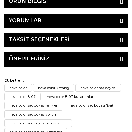
ÜRÜN BİLGİSİ
YORUMLAR
TAKSİT SEÇENEKLERİ
ÖNERİLERİNİZ
Etiketler :
neva color
neva color katalog
neva color saç boyası
neva color 8.07
neva color 8.07 kullananlar
neva color saç boyası renkleri
neva color saç boyası fiyatı
neva color saç boyası yorum
neva color saç boyası nerede satılır
neva color saç boyası kullanımı