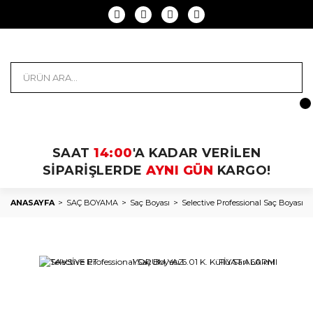
SAAT
14:00
'A KADAR VERİLEN
SİPARİŞLERDE
AYNI GÜN
KARGO!
ANASAYFA
SAÇ BOYAMA
Saç Boyası
Selective Professional Saç Boyası 6.0
TAVSİYE ET
YORUM YAZ
FİYAT ALARMI